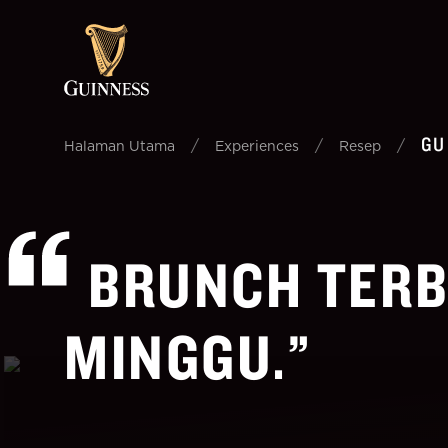
GU
/
/
/
Halaman Utama
Experiences
Resep
BRUNCH TERBA
MINGGU.