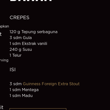
CREPES
apkan
120 g Tepung serbaguna
t
3 sdm Gula
1 sdm Ekstrak vanili
240 g Susu
1 Telur
rving
ISI
3 sdm 
Guinness Foreign Extra Stout
1 sdm Mentega
1 sdm Madu
it