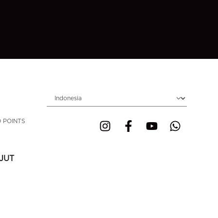
Choose locale
 POINTS
JUT