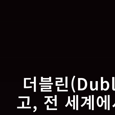
더블린(Dub
고, 전 세계