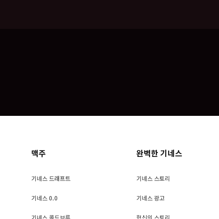
맥주
완벽한 기네스
기네스 드래프트
기네스 스토리
기네스 0.0
기네스 광고
기네스 콜드브루
혁신의 스토리