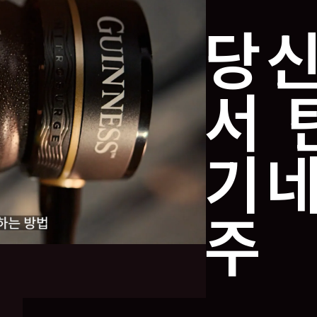
당신
서 
기네
주