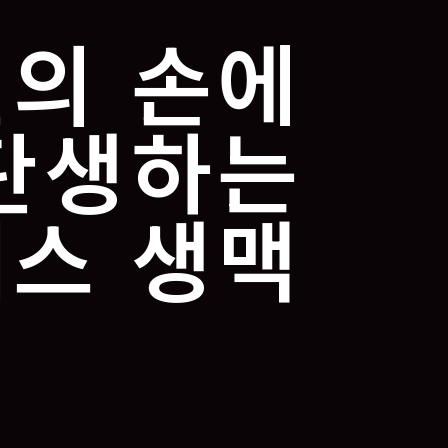
의 손에
탄생하는
스 생맥