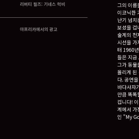
리버티 필즈: 기네스 럭비
그의 이름
이코닉한 기
난기 넘치
보셨을 겁니다
아프리카에서의 광고
술계의 천
시선을 가
터 196
들은 지금
그가 동물
올리게 된
다. 공연
바다사자가
만큼 똑똑
겁니다! 
계에서 가
인 "My G