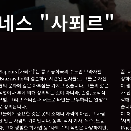
네스 "사푀르"
‘Sapeurs [사푀르]’는 콩고 공화국의 수도인 브라자빌
끝,
(Brazzaville)의 겸손하고 세련된 신사들로, 그들은 자신
정하
들의 문화에 깊은 자부심을 가지고 있습니다. 그들의 삶은
이 
직업이나 부에 의해 정의되는 것이 아니라, 존경, 도덕적
가 
규범, 그리고 스타일과 태도로 타인을 고무하려는 열망으
각해
로 정의됩니다.
습니다
그들에게 중요한 것은 옷의 소재나 가격이 아닌, 그 사람
이 
을 입는 사람의 가치입니다. 농부, 택시 기사, 목수, 노동
‘사푀
자, 그저 평범한 회사원 등 ‘사푀르’의 직업은 다양하지만,
(Ni