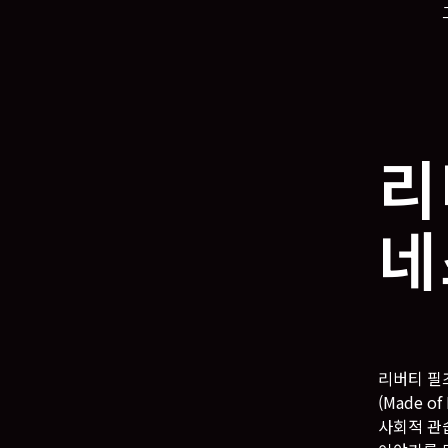
리
네
리버티 필즈
(Made 
사회적 관