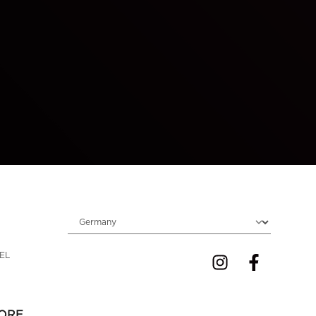
Choose locale
EL 
MORE