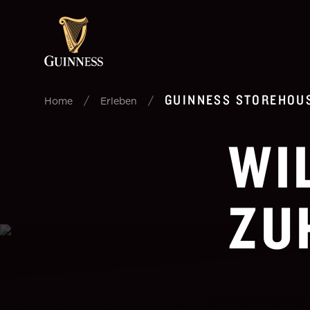
GUINNESS STOREHOU
/
/
Home
Erleben
WI
ZU