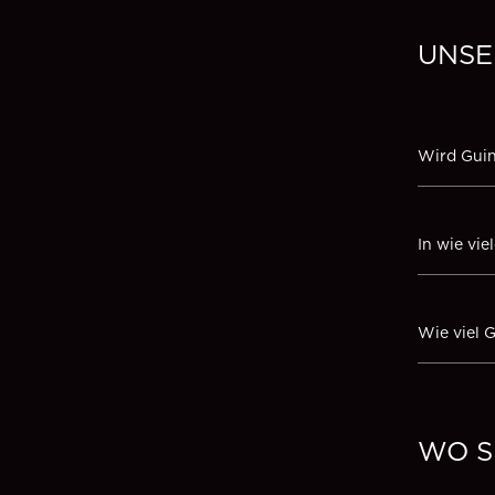
UNSE
Wird Guin
In wie vi
Wie viel 
WO S