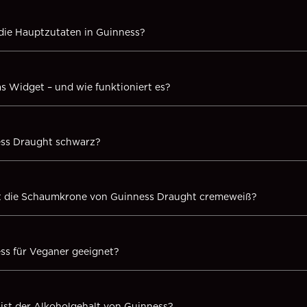
die Hauptzutaten in Guinness?
as Widget – und wie funktioniert es?
ess Draught schwarz?
t die Schaumkrone von Guinness Draught cremeweiß?
ess für Veganer geeignet?
ist der Alkoholgehalt von Guinness?