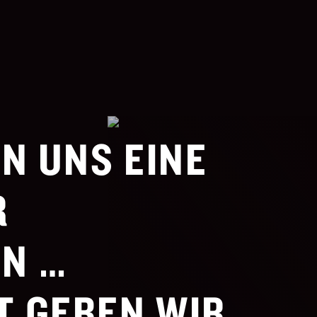
EN UNS EINE
R
N …
T GEBEN WIR