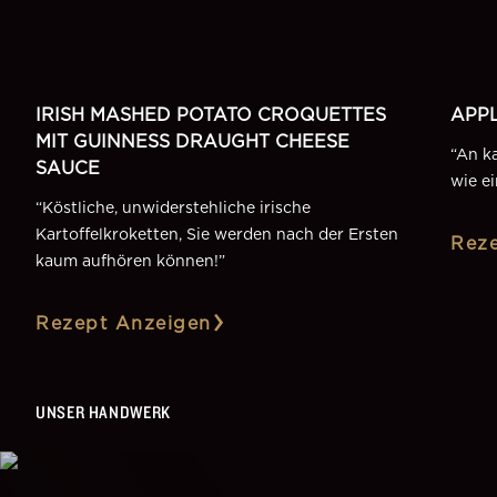
BEILAGE
DESSE
zepte Anzeigen
IRISH MASHED POTATO CROQUETTES
APPL
MIT GUINNESS DRAUGHT CHEESE
“
An ka
SAUCE
wie e
“
Köstliche, unwiderstehliche irische
Kartoffelkroketten, Sie werden nach der Ersten
Rez
kaum aufhören können!
”
Rezept Anzeigen
UNSER HANDWERK