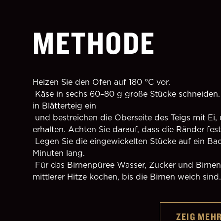
METHODE
Heizen Sie den Ofen auf 180 °C vor.
 Käse in sechs 60–80 g große Stücke schneiden. Wickeln Sie die Käsestücke einzeln 
in Blätterteig ein
 und bestreichen die Oberseite des Teigs mit Ei, um eine glänzende Oberfläche zu 
erhalten. Achten Sie darauf, dass die Ränder fest
 Legen Sie die eingewickelten Stücke auf ein Backblech und backen Sie sie 20 
Minuten lang.
 Für das Birnenpüree Wasser, Zucker und Birnen in einen Topf geben und bei 
mittlerer Hitze kochen, bis die Birnen weich sind.
ZEIG MEH