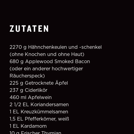
ZUTATEN
2270 g Hähnchenkeulen und -schenkel 
(ohne Knochen und ohne Haut)
680 g Applewood Smoked Bacon 
(oder ein anderer hochwertiger 
Räucherspeck)
225 g Getrocknete Äpfel
237 g Ciderlikör
460 ml Apfelwein
2 1/2 EL Koriandersamen
1 EL Kreuzkümmelsamen
1,5 EL Pfefferkörner, weiß
1 EL Kardamom
10 g Frischer Thymian